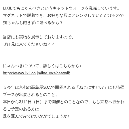
LIXILでもにゃんぺきというキャットウォークを発売しています。
マグネットで脱着でき、お好きな形にアレンジしていただけるので
猫ちゃんも飽きずに遊べるかも？
当店にも実物を展示しておりますので、
ぜひ見に来てくださいね＾＾
にゃんぺきについて、詳しくはこちらから↓
https://www.lixil.co.jp/lineup/s/catwall/
☆今年は京都の高島屋S.C.で開催される「ねこにすと87」にも猫壁
ブースが出展されるとのこと。
本日から3月2日（日）まで開催とのことなので、もし京都へ行かれ
るご予定のある方は
足を運んでみてはいかがでしょうか♪