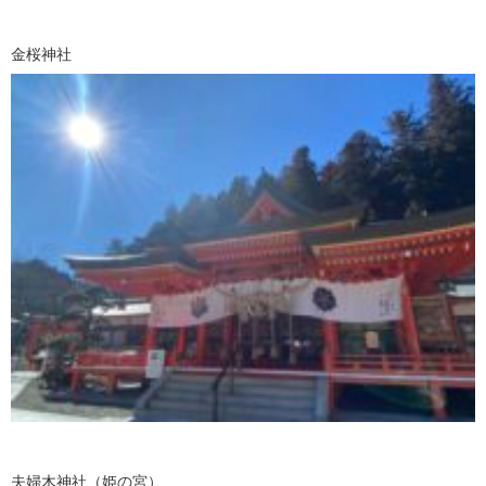
金桜神社
夫婦木神社（姫の宮）