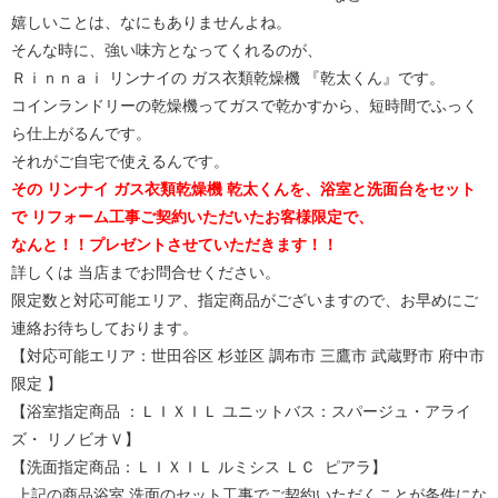
嬉しいことは、なにもありませんよね。
そんな時に、強い味方となってくれるのが、
Ｒｉｎｎａｉ リンナイの ガス衣類乾燥機 『乾太くん』です。
コインランドリーの乾燥機ってガスで乾かすから、短時間でふっく
ら仕上がるんです。
それがご自宅で使えるんです。
その リンナイ ガス衣類乾燥機 乾太くんを、浴室と洗面台をセット
で リフォーム工事ご契約いただいた
お客様限定で、
なんと！！プレゼントさせていただきます！！
詳しくは 当店までお問合せください。
限定数と対応可能エリア、指定商品がございますので、お早めにご
連絡お待ちしております。
【対応可能エリア：世田谷区 杉並区 調布市 三鷹市 武蔵野市 府中市
限定 】
【浴室指定商品 ：ＬＩＸＩＬ ユニットバス：スパージュ・アライ
ズ・ リノビオＶ】
【洗面指定商品：ＬＩＸＩＬ ルミシス ＬＣ ピアラ】
上記の商品浴室 洗面のセット工事でご契約いただくことが条件にな