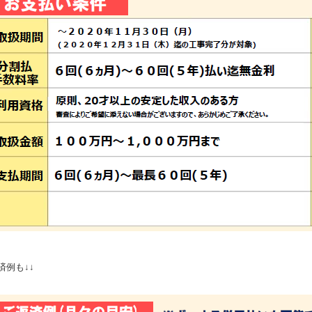
済例も↓↓