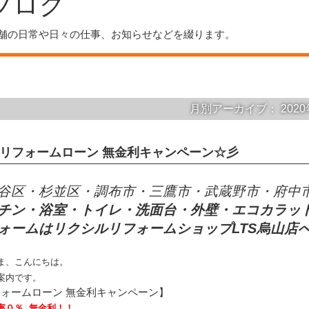
ブログ
舗の日常や日々の仕事、お知らせなどを綴ります。
月別アーカイブ：
202
リフォームローン 無金利キャンペーン☆彡
谷区・杉並区・調布市・三鷹市・武蔵野市・府中
チン・浴室・トイレ・洗面台・外壁・エコカラッ
ォームはリクシルリフォームショップLTS烏山店
ま、こんにちは。
案内です。
ォームローン 無金利キャンペーン】
率０％ 無金利！！