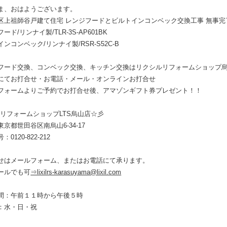
ま、おはようございます。
区上祖師谷戸建て住宅 レンジフードとビルトインコンベック交換工事 無事
ード/リンナイ製/TLR-3S-AP601BK
ンコンベック/リンナイ製/RSR-S52C-B
フード交換、コンベック交換、キッチン交換はリクシルリフォームショップ
にてお打合せ・お電話・メール・オンラインお打合せ
フォームよりご予約でお打合せ後、アマゾンギフト券プレゼント！！
ILリフォームショップLTS烏山店☆彡
京都世田谷区南烏山6-34-17
0120-822-212
せはメールフォーム、またはお電話にて承ります。
ールでも可
⇒lixilrs-karasuyama@lixil.com
間：午前１１時から午後５時
：水・日・祝