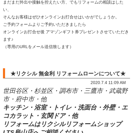
まだまだ外出や接触を控えたい方、でもリフォームの相談はした
い、
そんなお客様はぜひオンラインお打合せはいかがでしょうか。
ご予約フォームよりご予約いただきましたら
オンラインお打合せ後 アマゾンギフト券プレゼントさせていただき
ます♪
（専用のURLをメール送信致します）
★リクシル 無金利 リフォームローンについて★
2020.7.4 11:09 AM
世田谷区・杉並区・調布市・三鷹市・武蔵野
市・府中市・他
キッチン・浴室・トイレ・洗面台・外壁・エ
コカラット・玄関ドア・他
リフォームはリクシルリフォームショップ
LTS烏山店へご相談ください