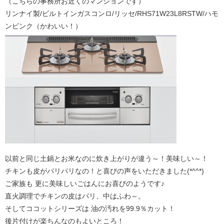
（こちらの事務所お近くのマンションです）
リンナイ製/ビルトインガスコンロ/リッセ/RHS71W23L8RSTW/ハモ
ンピンク（かわいい！）
以前と同じ土鍋とお米なのに炊き上がりが違う～！美味しい～！
チキンも皮がパリパリなの！と喜びの声をいただきました(*^^*)
ご家族も 更に美味しいごはんにお喜びのようです♪
直火調理でチキンの皮はパリ、中はふわ～。
そしてココットシリーズは 油の汚れを99.9％カット！
後片付けが楽ちんなのもよいところ！