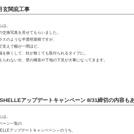
月玄関庇工事
ちは。
の交換写真を見せてもらいました。
ラスのような半透明屋根ですが、
で支えて幅が一間ほど。
幅を狭くして、柱が無くても取付られるタイプに。
えられない分、壁の構造や下地の下見が大事になってきます。
ISHELLEアップデートキャンペーン 8/31締切の内容も
ちは。
ペーン一覧の
SHELLEアップデートキャンペーン＞のうち、