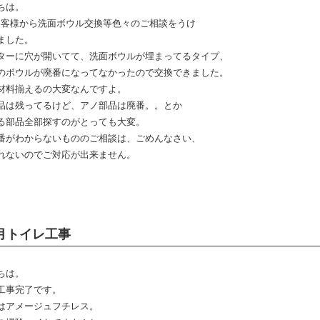
ちは。
お客様から洗面ボウル交換等色々のご相談をうけ
ました。
ターに穴が開いてて、洗面ボウルが埋まってるタイプ、
のボウルが廃番になってなかったので交換できました。
材料揃えるの大変なんですよ。
品は残ってるけど、アノ部品は廃番。。とか
る部品全部探すのがとっても大変。
番がわからないもののご相談は、ごめんなさい、
れないのでご対応が出来ません。
月トイレ工事
ちは。
工事完了です。
はアメージュフチレス。