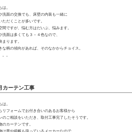
ちは。
や洗面の交換でも、床壁の内装も一緒に
いただくことが多いです。
空間ですが、悩む方はだいぶ、悩みます。
や洗面は多くても３－４色なので、
決まります。
きな柄の傾向があれば、そのなかからチョイス。
。。。
月カーテン工事
ちは。
らリフォームでお付き合いのあるお客様から
ンのご相談をいただき、取付工事完了したそうです。
物のカーテンです。
物は帯や緞帳も扱っているメーカーなので