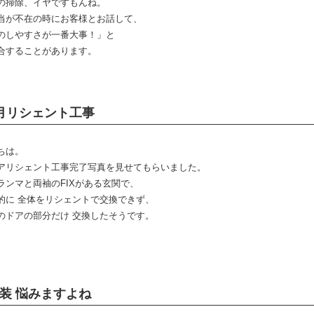
の掃除、イヤですもんね。
当が不在の時にお客様とお話して、
のしやすさが一番大事！」と
合することがあります。
月リシェント工事
ちは。
アリシェント工事完了写真を見せてもらいました。
ランマと両袖のFIXがある玄関で、
的に 全体をリシェントで交換できず、
のドアの部分だけ 交換したそうです。
装 悩みますよね