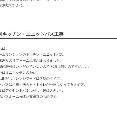
が素敵ですよね。
月キッチン・ユニットバス工事
ちは。
ームマンションのキッチン・ユニットバス、
水廻りのリフォーム現場が終わりました。
載の許可はいただいていないので 写真は無いのですが。。。
ンはミニキッチンのTio。
はIHだし、レンジフードは薄型のタイプ。
トバスは浴槽・洗面器・トイレが一体になってるタイプ。
ルはアクセントパネルだし、鏡は大きいし、
のバスルームっぽい雰囲気のものです。