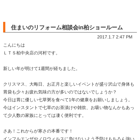
住まいのリフォーム相談会in柏ショールーム
2017.1.7 2:47 PM
こんにちは
ＬＴＳ柏中央店の河村です。
新しい年が明けて1週間が経ちました。
クリスマス、大晦日、お正月と楽しいイベントが盛り沢山で身体も
胃袋も少々お疲れ気味の方が多いのではないでしょうか？
今日は胃に優しい七草粥を食べて1年の健康をお願いしましょう。
今はインスタントで七草のお茶漬けや雑炊、お吸い物なんかもあっ
て少人数の家族にとっては凄く便利です。
さあ！これからが寒さの本番です！
インフルエンザやノロウィルスに負けないよう予防はもちろん強い