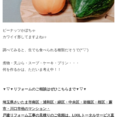
ピーナッツかぼちゃ
カワイイ形してますよね♪♪
調べてみると、生でも食べられる種類だそうで(*’▽’)
煮物・天ぷら・スープ・ケーキ・プリン・・・
何を作るかは、ただいま考え中！！
▼▽▼リフォームのご相談はぜひこちらまで
▼▽▼
埼
玉県さいたま市南区・浦和区・緑区・中央区・岩槻区・桜区・蕨
市・川口市他のマンション・
戸建リフォーム工事の見積りのご依頼は、LIXILトータルサービス直