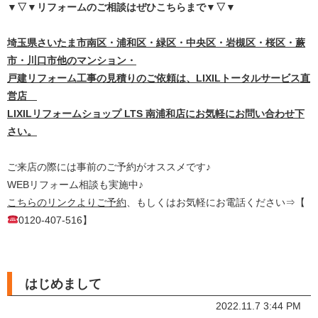
▼▽▼リフォームのご相談はぜひこちらまで
▼▽▼
埼
玉県さいたま市南区・浦和区・緑区・中央区・岩槻区・桜区・蕨
市・川口市他のマンション・
戸建リフォーム工事の見積りのご依頼は、LIXILトータルサービス直
営店
LIXILリフォームショップ LTS 南浦和店にお気軽にお問い合わせ下
さい。
ご来店の際には事前のご予約がオススメです♪
WEBリフォーム相談も実施中♪
こちらのリンクよりご予約
、もしくはお気軽にお電話ください⇒【
0120-407-516】
はじめまして
2022.11.7 3:44 PM