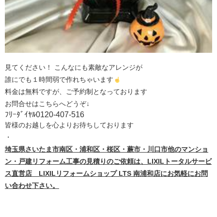
見てください！ こんなにも素敵なアレンジが
誰にでも１時間弱で作れちゃいます
料金は無料ですが、ご予約制となっております
お問合せはこちらへどうぞ
↓
ﾌﾘｰﾀﾞｲﾔﾙ0120-407-516
皆様のお越しを心よりお待ちしております
・
埼玉県さいたま市南区・浦和区・桜区・蕨市・川口市他のマンショ
ン・戸建リフォーム工事の見積りのご依頼は、LIXIL
トータルサービ
ス直営店 LIXIL
リフォームショップ LTS
南浦和店にお気軽にお問
い合わせ下さい。