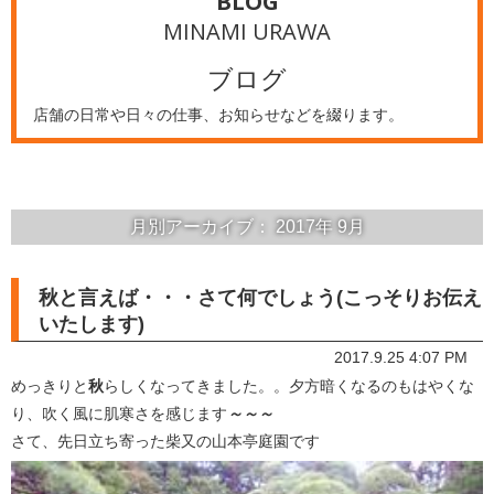
BLOG
MINAMI URAWA
ブログ
店舗の日常や日々の仕事、お知らせなどを綴ります。
月別アーカイブ：
2017年
9月
秋と言えば・・・さて何でしょう(こっそりお伝え
いたします)
2017.9.25 4:07 PM
めっきりと
秋
らしくなってきました。。夕方暗くなるのもはやくな
り、吹く風に肌寒さを感じます
～～～
さて、先日立ち寄った柴又の山本亭庭園です