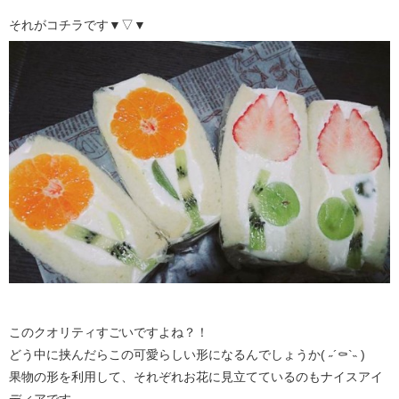
それがコチラです▼▽▼
このクオリティすごいですよね？！
どう中に挟んだらこの可愛らしい形になるんでしょうか( ˶´⚰︎`˵ )
果物の形を利用して、それぞれお花に見立てているのもナイスアイ
ディアです。