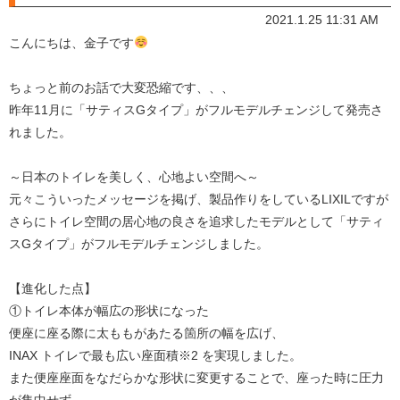
2021.1.25 11:31 AM
こんにちは、金子です
ちょっと前のお話で大変恐縮です、、、
昨年11月に「サティスGタイプ」がフルモデルチェンジして発売さ
れました。
～日本のトイレを美しく、心地よい空間へ～
元々こういったメッセージを掲げ、製品作りをしているLIXILですが
さらにトイレ空間の居心地の良さを追求したモデルとして「サティ
スGタイプ」がフルモデルチェンジしました。
【進化した点】
①トイレ本体が幅広の形状になった
便座に座る際に太ももがあたる箇所の幅を広げ、
INAX トイレで最も広い座面積※2 を実現しました。
また便座座面をなだらかな形状に変更することで、座った時に圧力
が集中せず、