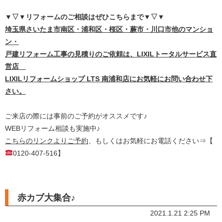
▼▽▼リフォームのご相談はぜひこちらまで
▼▽▼
埼
玉県さいたま市南区・浦和区・桜区・蕨市・川口市他のマンショ
ン・
戸建リフォーム工事の見積りのご依頼は、LIXILトータルサービス直
営店
LIXILリフォームショップ LTS 南浦和店にお気軽にお問い合わせ下
さい。
ご来店の際には事前のご予約がオススメです♪
WEBリフォーム相談も実施中♪
こちらのリンクよりご予約
、もしくはお気軽にお電話ください⇒【
0120-407-516】
赤カブ大集合♪
2021.1.21 2:25 PM