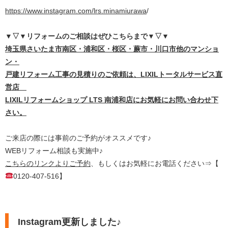
https://www.instagram.com/lrs.minamiurawa
/
▼▽▼リフォームのご相談はぜひこちらまで
▼▽▼
埼
玉県さいたま市南区・浦和区・桜区・蕨市・川口市他のマンショ
ン・
戸建リフォーム工事の見積りのご依頼は、LIXILトータルサービス直
営店
LIXILリフォームショップ LTS 南浦和店にお気軽にお問い合わせ下
さい。
ご来店の際には事前のご予約がオススメです♪
WEBリフォーム相談も実施中♪
こちらのリンクよりご予約
、もしくはお気軽にお電話ください⇒【
0120-407-516】
Instagram更新しました♪