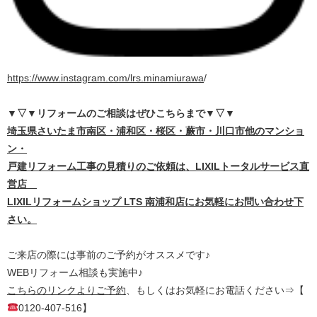
https://www.instagram.com/lrs.minamiurawa
/
▼▽▼リフォームのご相談はぜひこちらまで
▼▽▼
埼
玉県さいたま市南区・浦和区・桜区・蕨市・川口市他のマンショ
ン・
戸建リフォーム工事の見積りのご依頼は、LIXILトータルサービス直
営店
LIXILリフォームショップ LTS 南浦和店にお気軽にお問い合わせ下
さい。
ご来店の際には事前のご予約がオススメです♪
WEBリフォーム相談も実施中♪
こちらのリンクよりご予約
、もしくはお気軽にお電話ください⇒【
0120-407-516】