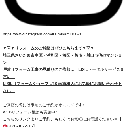
https://www.instagram.com/lrs.minamiurawa
/
▼▽▼リフォームのご相談はぜひこちらまで
▼▽▼
埼
玉県さいたま市南区・浦和区・桜区・蕨市・川口市他のマンショ
ン・
戸建リフォーム工事の見積りのご依頼は、LIXILトータルサービス直
営店
LIXILリフォームショップ LTS 南浦和店にお気軽にお問い合わせ下
さい。
ご来店の際には事前のご予約がオススメです♪
WEBリフォーム相談も実施中♪
こちらのリンクよりご予約
、もしくはお気軽にお電話ください⇒【
0120-407-516】