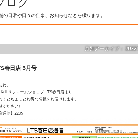
ブログ
舗の日常や日々の仕事、お知らせなどを綴ります。
月別アーカイブ：
202
TS春日店 5月号
ちわ。
IXILリフォームショップ LTS春日店より
おくとちょっとお得な情報をお届けします。
覧ください♪
通信】2205